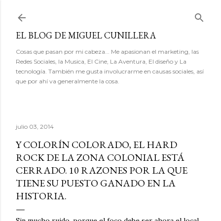
Ir al contenido principal
EL BLOG DE MIGUEL CUNILLERA
Cosas que pasan por mi cabeza... Me apasionan el marketing, las
Redes Sociales, la Musica, El Cine, La Aventura, El diseño y La
tecnología. También me gusta involucrarme en causas sociales, así
que por ahí va generalmente la cosa.
julio 03, 2014
Y COLORÍN COLORADO, EL HARD
ROCK DE LA ZONA COLONIAL ESTÁ
CERRADO. 10 RAZONES POR LA QUE
TIENE SU PUESTO GANADO EN LA
HISTORIA.
Sin mucho ruido, porque el foco debe ser ahora el local