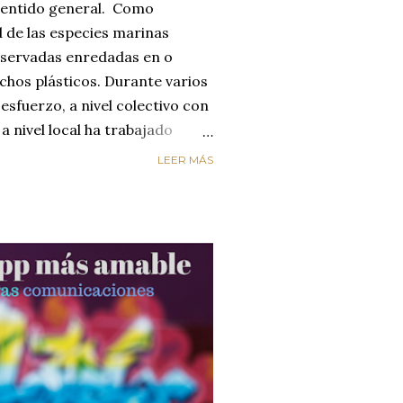
sentido general. Como
 de las especies marinas
servadas enredadas en o
hos plásticos. Durante varios
esfuerzo, a nivel colectivo con
a nivel local ha trabajado
personal con mi familia. Si bien
LEER MÁS
de basura recogidos pueden
d es que también me ha tocado
ar de horas más tarde y verla
s de iniciar la limpieza. El
ro. Estamos hablando de
ón, y los que van a limpiar las
te los que las ensucian, en...