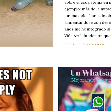
sobre el ecosistema en 
ejemplo: más de la mitad
amenazadas han sido ob
alimentándose con desec
años me he integrado al 
Vida Azul, fundación que 
mucho el tema, o a nivel 
Compartir
2 comentarios
los datos de toneladas 
impresionar, la realida
retornar a la playa un p
exactamente igual de ante
problema para mí es cla
concientización y educaci
costas no son precisamen