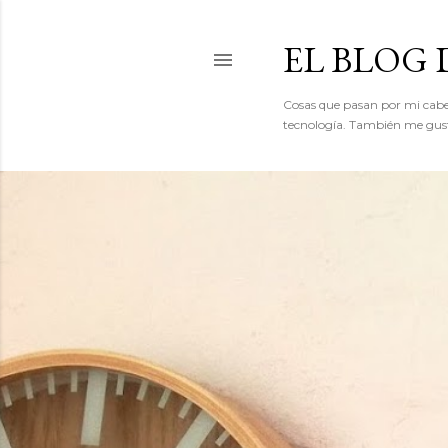
EL BLOG
Cosas que pasan por mi cabeza
tecnología. También me gusta