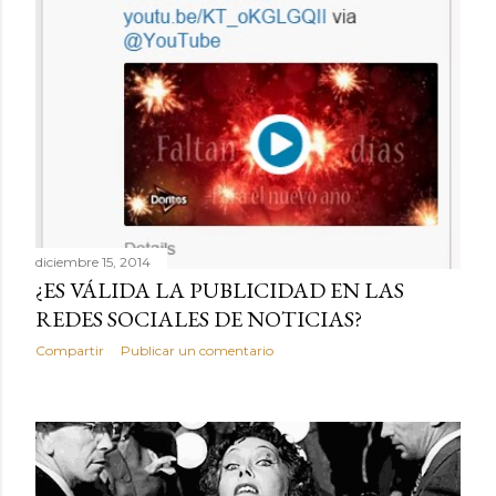
a
d
a
s
diciembre 15, 2014
¿ES VÁLIDA LA PUBLICIDAD EN LAS
REDES SOCIALES DE NOTICIAS?
Compartir
Publicar un comentario