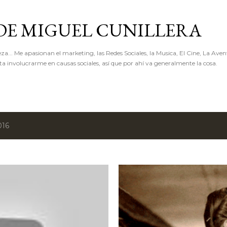
Ir al contenido principal
 DE MIGUEL CUNILLERA
... Me apasionan el marketing, las Redes Sociales, la Musica, El Cine, La Avent
 involucrarme en causas sociales, así que por ahí va generalmente la cosa.
016