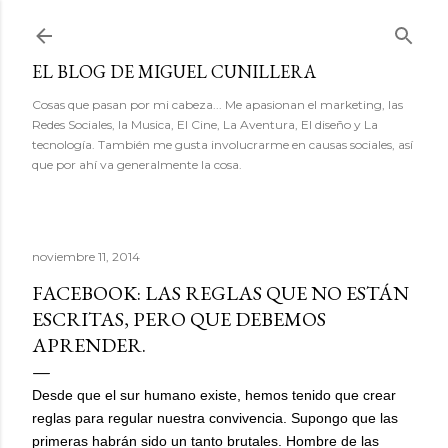
Ir al contenido principal
EL BLOG DE MIGUEL CUNILLERA
Cosas que pasan por mi cabeza... Me apasionan el marketing, las
Redes Sociales, la Musica, El Cine, La Aventura, El diseño y La
tecnología. También me gusta involucrarme en causas sociales, así
que por ahí va generalmente la cosa.
noviembre 11, 2014
FACEBOOK: LAS REGLAS QUE NO ESTÁN
ESCRITAS, PERO QUE DEBEMOS
APRENDER.
Desde que el sur humano existe, hemos tenido que crear
reglas para regular nuestra convivencia. Supongo que las
primeras habrán sido un tanto brutales. Hombre de las