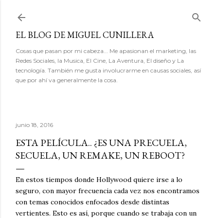
Ir al contenido principal
EL BLOG DE MIGUEL CUNILLERA
Cosas que pasan por mi cabeza... Me apasionan el marketing, las
Redes Sociales, la Musica, El Cine, La Aventura, El diseño y La
tecnología. También me gusta involucrarme en causas sociales, así
que por ahí va generalmente la cosa.
junio 18, 2016
ESTA PELÍCULA.. ¿ES UNA PRECUELA,
SECUELA, UN REMAKE, UN REBOOT?
En estos tiempos donde Hollywood quiere irse a lo
seguro, con mayor frecuencia cada vez nos encontramos
con temas conocidos enfocados desde distintas
vertientes. Esto es así, porque cuando se trabaja con un