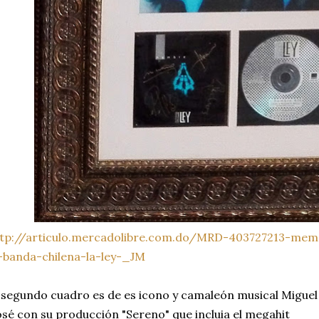
ttp://articulo.mercadolibre.com.do/MRD-403727213-memo
-banda-chilena-la-ley-_JM
 segundo cuadro es de es icono y camaleón musical Miguel
sé con su producción "Sereno" que incluia el megahit