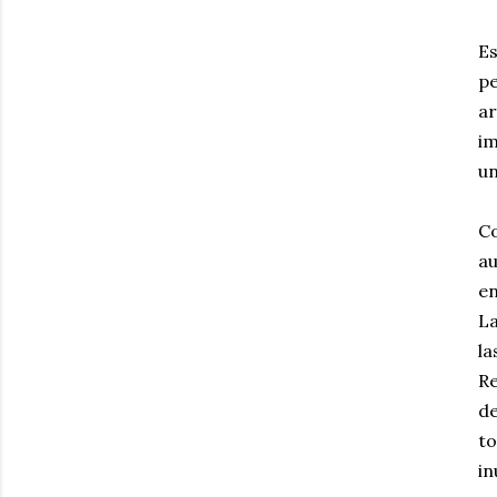
Es
pe
ar
im
un
Co
au
en
La
la
Re
de
to
in