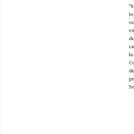
"M
te
oc
ex
de
cu
la
Co
du
pr
Se