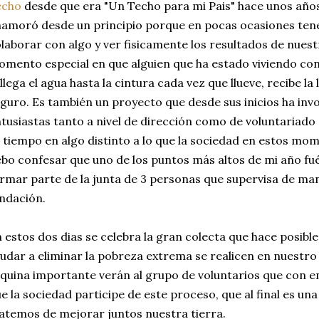
echo
desde que era "Un Techo para mi Pais" hace unos año
amoró desde un principio porque en pocas ocasiones ten
laborar con algo y ver fisicamente los resultados de nues
mento especial en que alguien que ha estado viviendo co
 llega el agua hasta la cintura cada vez que llueve, recibe l
guro. Es también un proyecto que desde sus inicios ha in
tusiastas tanto a nivel de dirección como de voluntariado 
 tiempo en algo distinto a lo que la sociedad en estos mo
bo confesar que uno de los puntos más altos de mi año fu
rmar parte de la junta de 3 personas que supervisa de man
ndación.
 estos dos dias se celebra la gran colecta que hace posibl
udar a eliminar la pobreza extrema se realicen en nuestro 
quina importante verán al grupo de voluntarios que con 
e la sociedad participe de este proceso, que al final es una
atemos de mejorar juntos nuestra tierra.