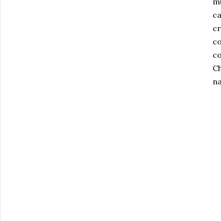
mu
ca
cr
co
co
Ch
na