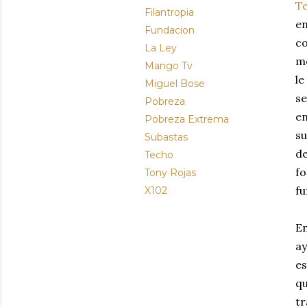
T
Filantropia
en
Fundacion
co
La Ley
mo
Mango Tv
le
Miguel Bose
se
Pobreza
en
Pobreza Extrema
su
Subastas
de
Techo
fo
Tony Rojas
fu
X102
En
ay
es
qu
tr