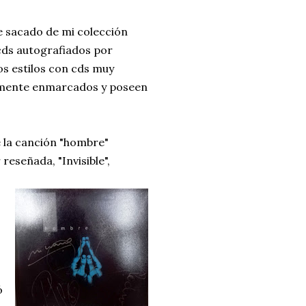
e sacado de mi colección
ds autografiados por
os estilos con cds muy
amente enmarcados y poseen
 la canción "hombre"
eseñada, "Invisible",
ó