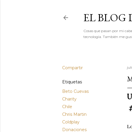
EL BLOG
Cosas que pasan por mi cabeza
tecnología. También me gusta
Compartir
jul
M
Etiquetas
Beto Cuevas
U
Charity
Chile
#
Chris Martin
Coldplay
Lo
Donaciones