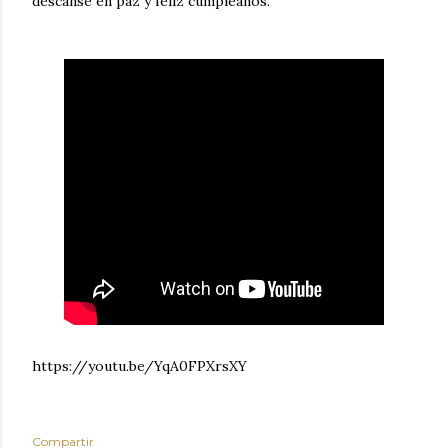
descanse en paz y feliz cumpleaños.
https://youtu.be/YqA0FPXrsXY
Compartir